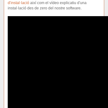
d'instal·lació
així com el vídeo explicatiu d'una
instal·lació des de zero del nostre software.