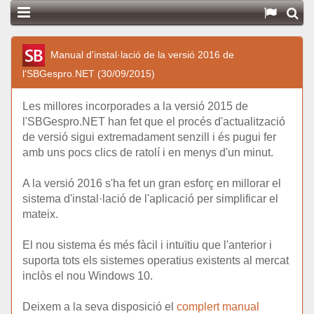
Manual d'instal·lació de la versió 2016 de
l'SBGespro.NET (30/09/2015)
Les millores incorporades a la versió 2015 de
l'SBGespro.NET han fet que el procés d'actualització
de versió sigui extremadament senzill i és pugui fer
amb uns pocs clics de ratolí i en menys d'un minut.
A la versió 2016 s'ha fet un gran esforç en millorar el
sistema d'instal·lació de l'aplicació per simplificar el
mateix.
El nou sistema és més fàcil i intuïtiu que l'anterior i
suporta tots els sistemes operatius existents al mercat
inclòs el nou Windows 10.
Deixem a la seva disposició el
complert manual