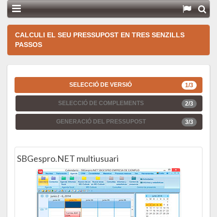
CALCULI EL SEU PRESSUPOST EN TRES SENZILLS
PASSOS
SELECCIÓ DE VERSIÓ
1/3
SELECCIÓ DE COMPLEMENTS
2/3
GENERACIÓ DEL PRESSUPOST
3/3
SBGespro.NET multiusuari