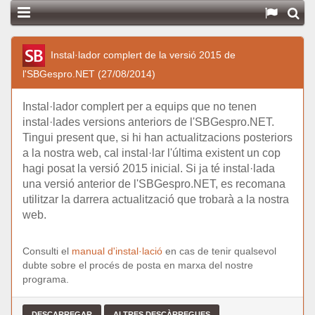
Instal·lador complert de la versió 2015 de
l'SBGespro.NET (27/08/2014)
Instal·lador complert per a equips que no tenen
instal·lades versions anteriors de l'SBGespro.NET.
Tingui present que, si hi han actualitzacions posteriors
a la nostra web, cal instal·lar l'última existent un cop
hagi posat la versió 2015 inicial. Si ja té instal·lada
una versió anterior de l'SBGespro.NET, es recomana
utilitzar la darrera actualització que trobarà a la nostra
web.
Consulti el
manual d'instal·lació
en cas de tenir qualsevol
dubte sobre el procés de posta en marxa del nostre
programa.