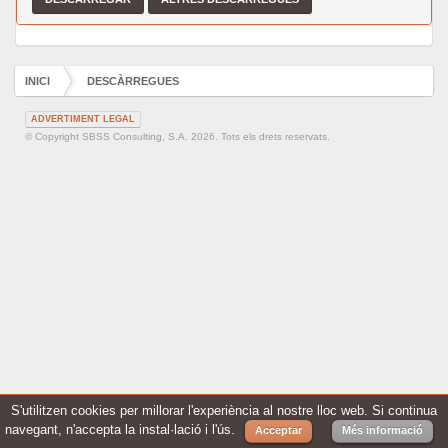
INICI
DESCÀRREGUES
ADVERTIMENT LEGAL
© Copyright SBSS Consulting, S.A. 2026. Tots els drets reservats.
S'utilitzen cookies per millorar l'experiència al nostre lloc web. Si continua
navegant, n'accepta la instal·lació i l'ús.
Acceptar
Més informació