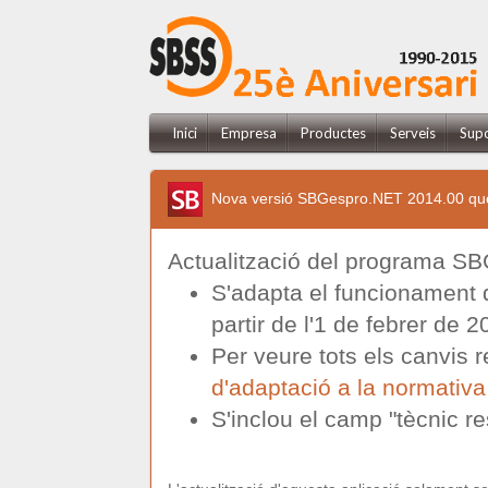
Inici
Empresa
Productes
Serveis
Sup
Nova versió SBGespro.NET 2014.00 que in
Actualització del programa SB
S'adapta el funcionament d
partir de l'1 de febrer de 2
Per veure tots els canvis r
d'adaptació a la normativ
S'inclou el camp "tècnic re