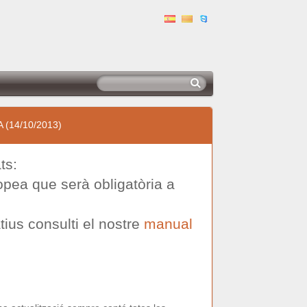
A (14/10/2013)
ts:
opea que serà obligatòria a
tius consulti el nostre
manual