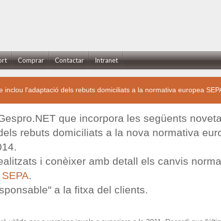
ort
Comprar
Contactar
Intranet
clou l'adaptació dels rebuts domiciliats a la normativa europea SEP
Gespro.NET que incorpora les següents noveta
els rebuts domiciliats a la nova normativa eur
014.
ealitzats i conèixer amb detall els canvis norma
a SEPA
.
sponsable" a la fitxa del clients.