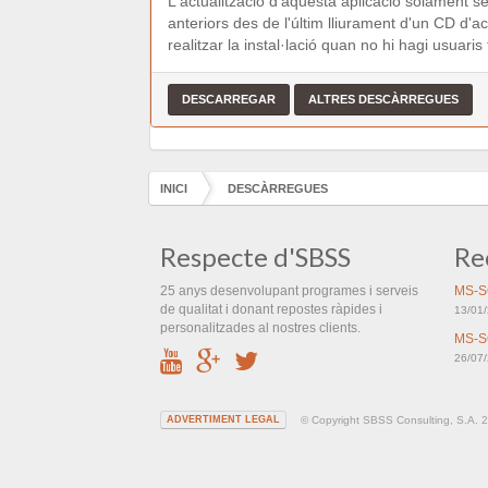
L'actualització d'aquesta aplicació solament se
anteriors des de l'últim lliurament d'un CD d'
realitzar la instal·lació quan no hi hagi usuari
INICI
DESCÀRREGUES
Respecte d'SBSS
Re
25 anys desenvolupant programes i serveis
MS-S
de qualitat i donant repostes ràpides i
13/01
personalitzades al nostres clients.
MS-S
26/07
© Copyright SBSS Consulting, S.A. 20
ADVERTIMENT LEGAL