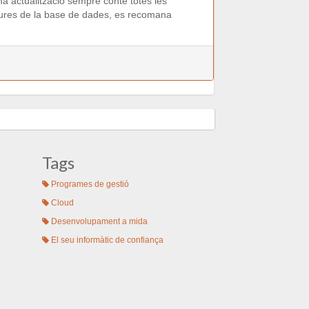
ima actualització sempre conté totes les
uctures de la base de dades, es recomana
Tags
Programes de gestió
Cloud
Desenvolupament a mida
El seu informàtic de confiança