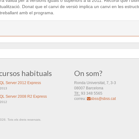
rà vàlida per a versions iguals o superiors a la 2011. Recordi que l'últ
actualització. Donat que el canvi de versió implica un canvi en les estr
s treballant amb el programa.
cursos habituals
On som?
QL Server 2012 Express
Ronda Universitat, 7, 3-3
08007 Barcelona
/2013
Tlf.:
93 348 5565
QL Server 2008 R2 Express
correu:
sbss@sbss.cat
/2012
26. Tots els drets reservats.