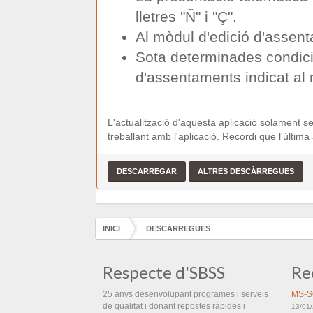
lletres "Ñ" i "Ç".
Al mòdul d'edició d'assent
Sota determinades condicio
d'assentaments indicat al 
L'actualització d'aquesta aplicació solament se
treballant amb l'aplicació. Recordi que l'última
INICI
DESCÀRREGUES
Respecte d'SBSS
Re
25 anys desenvolupant programes i serveis
MS-S
de qualitat i donant repostes ràpides i
13/01