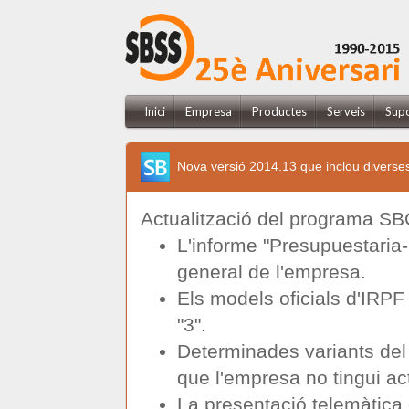
Inici
Empresa
Productes
Serveis
Sup
Nova versió 2014.13 que inclou diverses
Actualització del programa SB
L'informe "Presupuestaria-
general de l'empresa.
Els models oficials d'IRPF 
"3".
Determinades variants del
que l'empresa no tingui ac
La presentació telemàtica