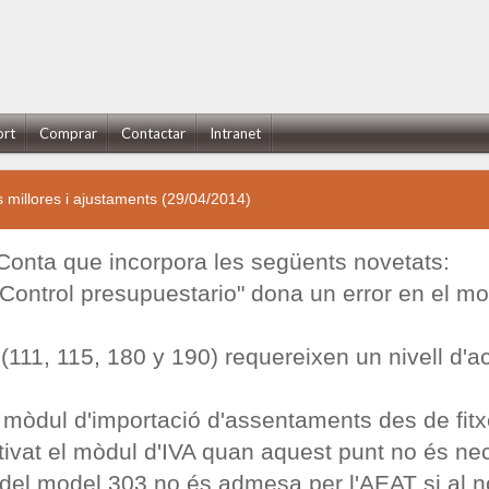
ort
Comprar
Contactar
Intranet
 millores i ajustaments (29/04/2014)
Conta que incorpora les següents novetats:
Control presupuestario" dona un error en el mome
(111, 115, 180 y 190) requereixen un nivell d'a
 mòdul d'importació d'assentaments des de fitx
tivat el mòdul d'IVA quan aquest punt no és ne
 del model 303 no és admesa per l'AEAT si al n