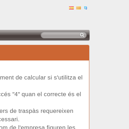
nt de calcular si s'utilitza el
ccés "4" quan el correcte és el
ers de traspàs requereixen
cessari.
om de l'empresa figuren les